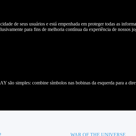
idade de seus usuários e está empenhada em proteger todas as informaç
clusivamente para fins de melhoria contínua da experiência de nossos j
 são simples: combine símbolos nas bobinas da esquerda para a direita
2
WAR OF THE UNIVERSE