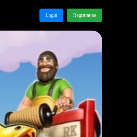
Login
Registrar-se