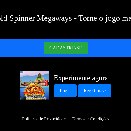
ld Spinner Megaways - Torne o jogo mai
CADASTRE-SE
Experimente agora
Login
Registrar-se
Políticas de Privacidade
Termos e Condições