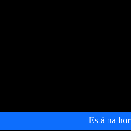
Está na hor