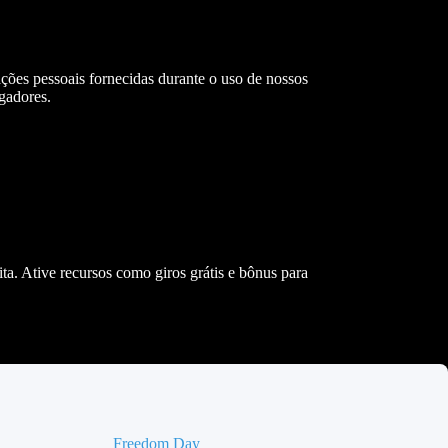
ões pessoais fornecidas durante o uso de nossos
ogadores.
. Ative recursos como giros grátis e bônus para
Freedom Day