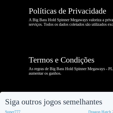
Políticas de Privacidade
A Big Bass Hold Spinner Megaways valoriza a privac
serviços. Todos os dados coletados são utilizados ex
Termos e Condições
As regras de Big Bass Hold Spinner Megaways - PLAY
aumentar os ganhos.
Siga outros jogos semelhantes
Super777
Dragon Hatch 