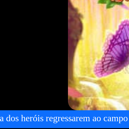
a dos heróis regressarem ao campo