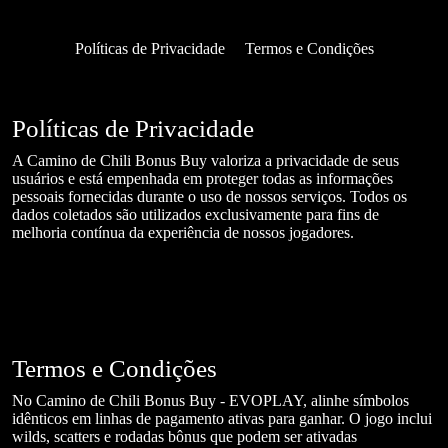
Políticas de Privacidade
Termos e Condições
Políticas de Privacidade
A Camino de Chili Bonus Buy valoriza a privacidade de seus
usuários e está empenhada em proteger todas as informações
pessoais fornecidas durante o uso de nossos serviços. Todos os
dados coletados são utilizados exclusivamente para fins de
melhoria contínua da experiência de nossos jogadores.
Termos e Condições
No Camino de Chili Bonus Buy - EVOPLAY, alinhe símbolos
idênticos em linhas de pagamento ativas para ganhar. O jogo inclui
wilds, scatters e rodadas bônus que podem ser ativadas