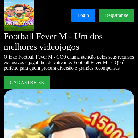
Login
Registrar-se
Football Fever M - Um dos
melhores videojogos
O jogo Football Fever M - CQ9 chama atenção pelos seus recursos
exclusivos e jogabilidade cativante. Football Fever M - CQ9 é
perfeito para quem procura diversão e grandes recompensas.
CADASTRE-SE