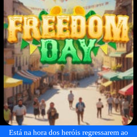
Está na hora dos heróis regressarem ao