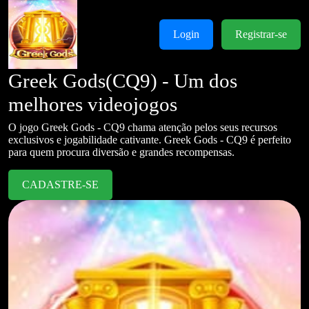
Login
Registrar-se
Greek Gods(CQ9) - Um dos
melhores videojogos
O jogo Greek Gods - CQ9 chama atenção pelos seus recursos
exclusivos e jogabilidade cativante. Greek Gods - CQ9 é perfeito
para quem procura diversão e grandes recompensas.
CADASTRE-SE