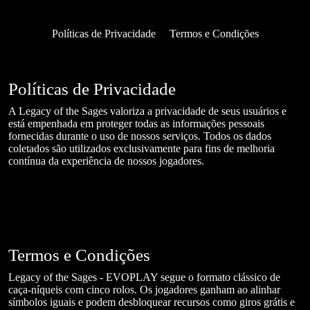
Políticas de Privacidade
Termos e Condições
Políticas de Privacidade
A Legacy of the Sages valoriza a privacidade de seus usuários e
está empenhada em proteger todas as informações pessoais
fornecidas durante o uso de nossos serviços. Todos os dados
coletados são utilizados exclusivamente para fins de melhoria
contínua da experiência de nossos jogadores.
Termos e Condições
Legacy of the Sages - EVOPLAY segue o formato clássico de
caça-níqueis com cinco rolos. Os jogadores ganham ao alinhar
símbolos iguais e podem desbloquear recursos como giros grátis e