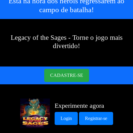
Está na hora dos heróis regressarem ao
campo de batalha!
Legacy of the Sages - Torne o jogo mais
divertido!
CADASTRE-SE
Experimente agora
Login
Registrar-se