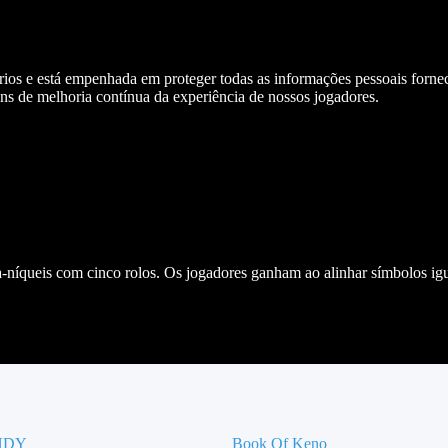
rios e está empenhada em proteger todas as informações pessoais fornec
ins de melhoria contínua da experiência de nossos jogadores.
-níqueis com cinco rolos. Os jogadores ganham ao alinhar símbolos ig
NDY
Book Of Keno