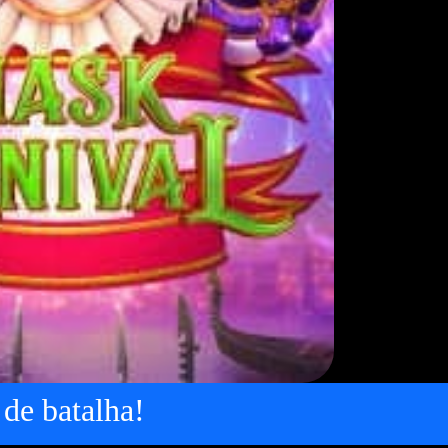
 de batalha!