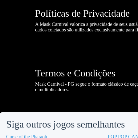
Políticas de Privacidade
A Mask Carnival valoriza a privacidade de seus usuá
dados coletados são utilizados exclusivamente para f
Termos e Condições
Mask Carnival - PG segue o formato clássico de caça
e multiplicadores.
Siga outros jogos semelhantes
Curse of the Pharaoh
POP POP CA