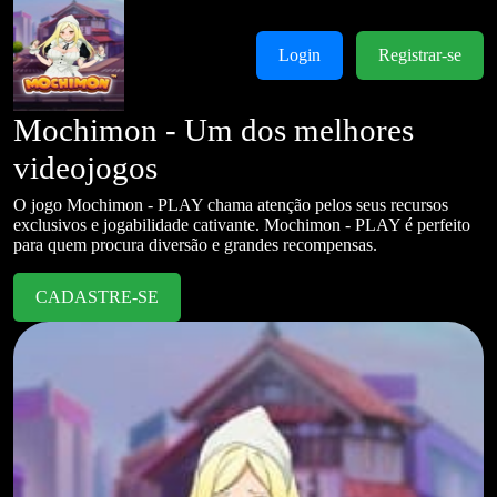
Login
Registrar-se
Mochimon - Um dos melhores
videojogos
O jogo Mochimon - PLAY chama atenção pelos seus recursos
exclusivos e jogabilidade cativante. Mochimon - PLAY é perfeito
para quem procura diversão e grandes recompensas.
CADASTRE-SE