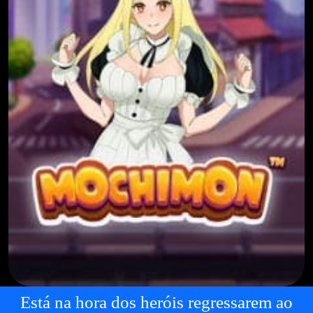
Está na hora dos heróis regressarem ao