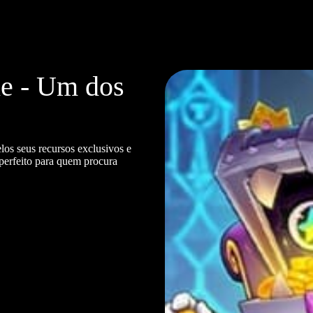
ne - Um dos
os seus recursos exclusivos e
 perfeito para quem procura