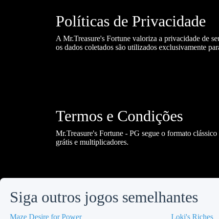
Políticas de Privacidade
A Mr.Treasure's Fortune valoriza a privacidade de se
os dados coletados são utilizados exclusivamente par
Termos e Condições
Mr.Treasure's Fortune - PG segue o formato clássico
grátis e multiplicadores.
Siga outros jogos semelhantes
Maze Desire for Power
Loki's Riches