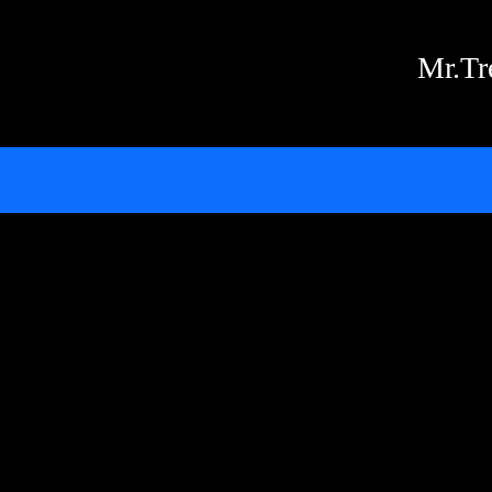
Mr.Tre