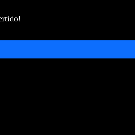
ertido!