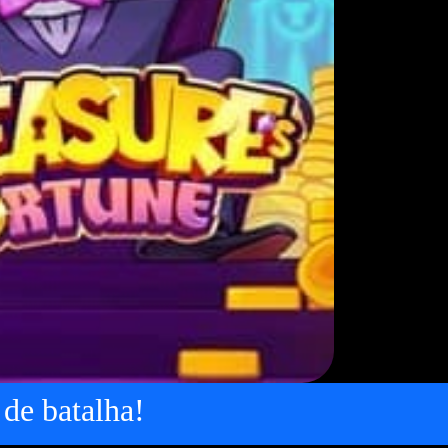
 de batalha!