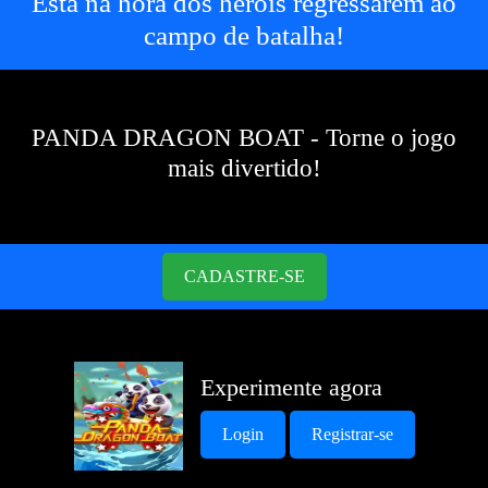
Está na hora dos heróis regressarem ao
campo de batalha!
PANDA DRAGON BOAT - Torne o jogo
mais divertido!
CADASTRE-SE
Experimente agora
Login
Registrar-se