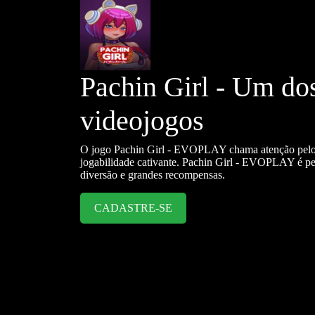
Pachin Girl - Um do
videojogos
O jogo Pachin Girl - EVOPLAY chama atenção pelos 
jogabilidade cativante. Pachin Girl - EVOPLAY é pe
diversão e grandes recompensas.
CADASTRE-SE