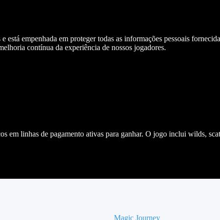
s e está empenhada em proteger todas as informações pessoais fornecid
 melhoria contínua da experiência de nossos jogadores.
 em linhas de pagamento ativas para ganhar. O jogo inclui wilds, scat
Magic Journey