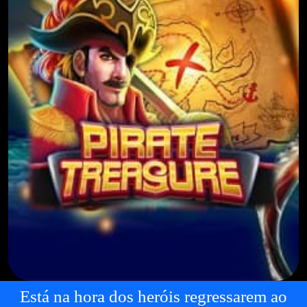
Está na hora dos heróis regressarem ao