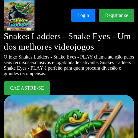
Login
Registrar-se
Snakes Ladders - Snake Eyes - Um
dos melhores videojogos
O jogo Snakes Ladders - Snake Eyes - PLAY chama atenção pelos
seus recursos exclusivos e jogabilidade cativante. Snakes Ladders -
Snake Eyes - PLAY é perfeito para quem procura diversão e
grandes recompensas.
CADASTRE-SE