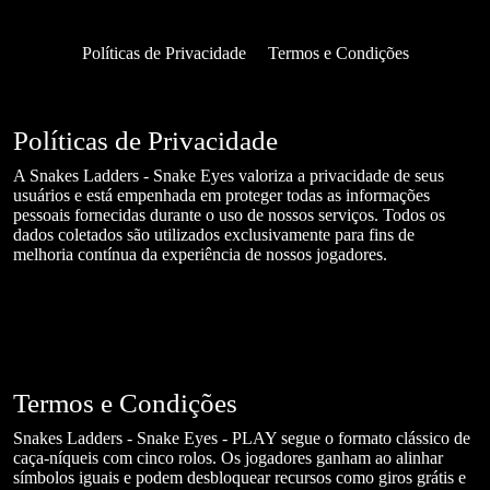
Políticas de Privacidade
Termos e Condições
Políticas de Privacidade
A Snakes Ladders - Snake Eyes valoriza a privacidade de seus
usuários e está empenhada em proteger todas as informações
pessoais fornecidas durante o uso de nossos serviços. Todos os
dados coletados são utilizados exclusivamente para fins de
melhoria contínua da experiência de nossos jogadores.
Termos e Condições
Snakes Ladders - Snake Eyes - PLAY segue o formato clássico de
caça-níqueis com cinco rolos. Os jogadores ganham ao alinhar
símbolos iguais e podem desbloquear recursos como giros grátis e