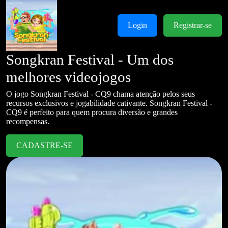
Login
Registrar-se
Songkran Festival - Um dos
melhores videojogos
O jogo Songkran Festival - CQ9 chama atenção pelos seus
recursos exclusivos e jogabilidade cativante. Songkran Festival -
CQ9 é perfeito para quem procura diversão e grandes
recompensas.
CADASTRE-SE