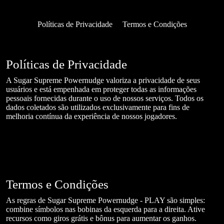
Políticas de Privacidade
Termos e Condições
Políticas de Privacidade
A Sugar Supreme Powernudge valoriza a privacidade de seus
usuários e está empenhada em proteger todas as informações
pessoais fornecidas durante o uso de nossos serviços. Todos os
dados coletados são utilizados exclusivamente para fins de
melhoria contínua da experiência de nossos jogadores.
Termos e Condições
As regras de Sugar Supreme Powernudge - PLAY são simples:
combine símbolos nas bobinas da esquerda para a direita. Ative
recursos como giros grátis e bônus para aumentar os ganhos.