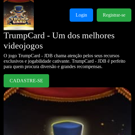
Login
Registrar-se
TrumpCard - Um dos melhores
videojogos
O jogo TrumpCard - JDB chama atenção pelos seus recursos
exclusivos e jogabilidade cativante. TrumpCard - JDB é perfeito
para quem procura diversão e grandes recompensas.
CADASTRE-SE